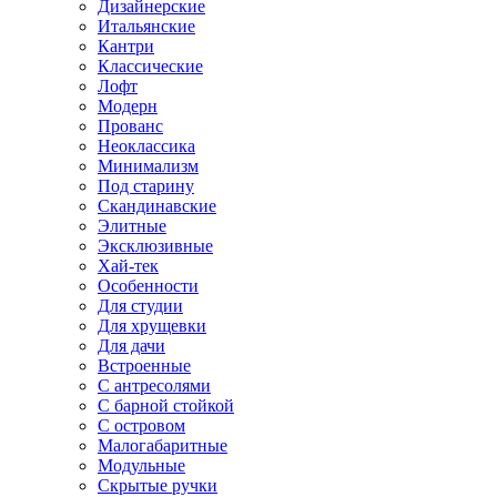
Дизайнерские
Итальянские
Кантри
Классические
Лофт
Модерн
Прованс
Неоклассика
Минимализм
Под старину
Скандинавские
Элитные
Эксклюзивные
Хай-тек
Особенности
Для студии
Для хрущевки
Для дачи
Встроенные
С антресолями
С барной стойкой
С островом
Малогабаритные
Модульные
Скрытые ручки