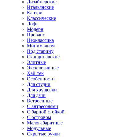
Дизайнерские
Итальянские
Кантри
Классические
Лофт
Модерн
Прованс
Неоклассика
Минимализм
Под старину
Скандинавские
Элитные
Эксклюзивные
Хай-тек
Особенности
Для студии
Для хрущевки
Для дачи
Встроенные
С антресолями
С барной стойкой
С островом
Малогабаритные
Модульные
Скрытые ручки