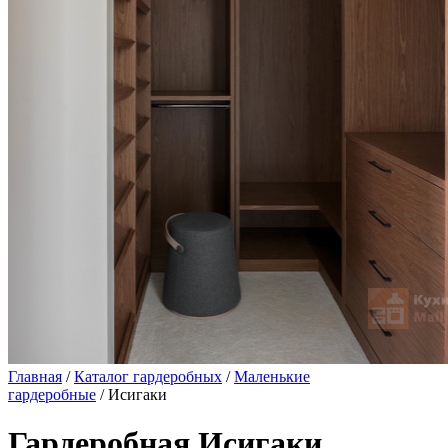
Главная
/
Каталог гардеробных
/
Маленькие
гардеробные
/ Исигаки
Гардеробная Исигаки