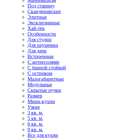
Минимализм
Под старину
Скандинавские
Элитные
Эксклюзивные
Хай-тек
Особенности
Для студии
Для хрущевки
Для дачи
Встроенные
С антресолями
С барной стойкой
С островом
Малогабаритные
Модульные
Скрытые ручки
Размер
Мини-кухни
Узкие
3 кв. м.
5 кв. м.
6 кв. м.
9 кв. м.
Все для кухни