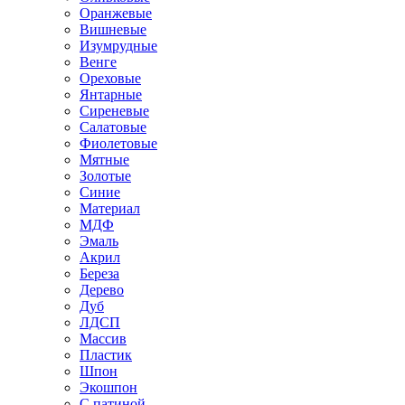
Оранжевые
Вишневые
Изумрудные
Венге
Ореховые
Янтарные
Сиреневые
Салатовые
Фиолетовые
Мятные
Золотые
Синие
Материал
МДФ
Эмаль
Акрил
Береза
Дерево
Дуб
ЛДСП
Массив
Пластик
Шпон
Экошпон
С патиной