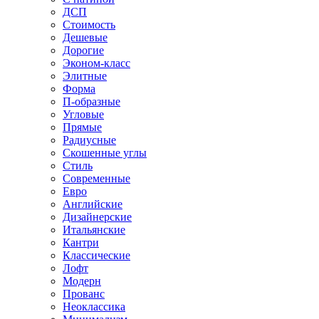
ДСП
Стоимость
Дешевые
Дорогие
Эконом-класс
Элитные
Форма
П-образные
Угловые
Прямые
Радиусные
Скошенные углы
Стиль
Современные
Евро
Английские
Дизайнерские
Итальянские
Кантри
Классические
Лофт
Модерн
Прованс
Неоклассика