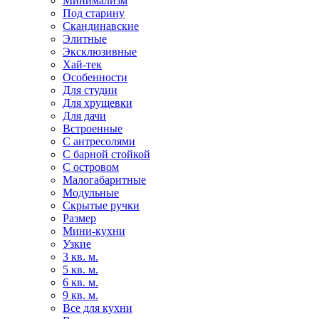
Минимализм
Под старину
Скандинавские
Элитные
Эксклюзивные
Хай-тек
Особенности
Для студии
Для хрущевки
Для дачи
Встроенные
С антресолями
С барной стойкой
С островом
Малогабаритные
Модульные
Скрытые ручки
Размер
Мини-кухни
Узкие
3 кв. м.
5 кв. м.
6 кв. м.
9 кв. м.
Все для кухни