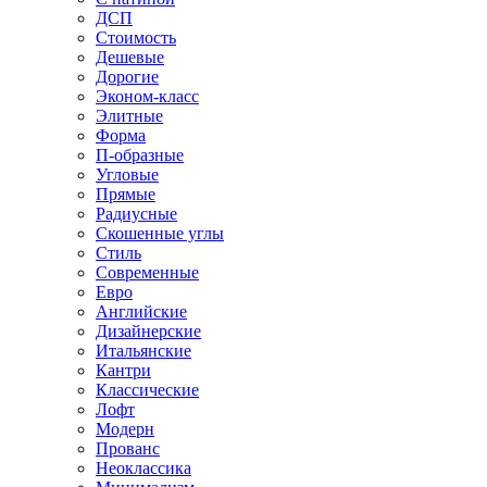
ДСП
Стоимость
Дешевые
Дорогие
Эконом-класс
Элитные
Форма
П-образные
Угловые
Прямые
Радиусные
Скошенные углы
Стиль
Современные
Евро
Английские
Дизайнерские
Итальянские
Кантри
Классические
Лофт
Модерн
Прованс
Неоклассика