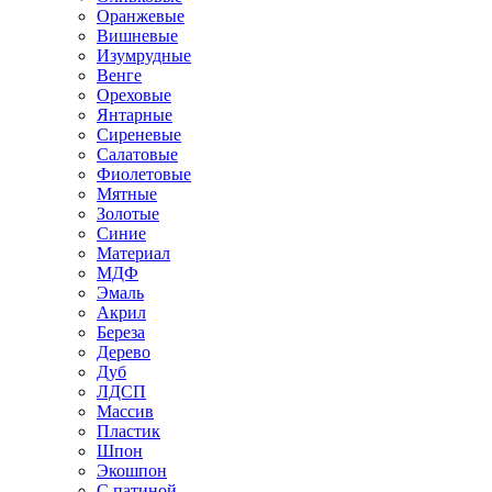
Оранжевые
Вишневые
Изумрудные
Венге
Ореховые
Янтарные
Сиреневые
Салатовые
Фиолетовые
Мятные
Золотые
Синие
Материал
МДФ
Эмаль
Акрил
Береза
Дерево
Дуб
ЛДСП
Массив
Пластик
Шпон
Экошпон
С патиной