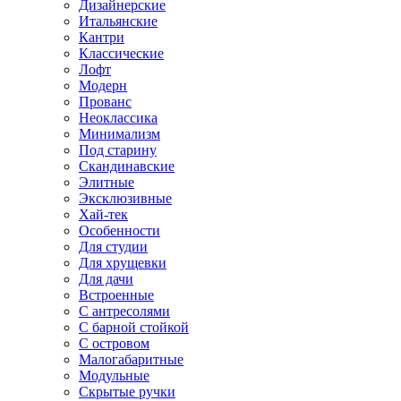
Дизайнерские
Итальянские
Кантри
Классические
Лофт
Модерн
Прованс
Неоклассика
Минимализм
Под старину
Скандинавские
Элитные
Эксклюзивные
Хай-тек
Особенности
Для студии
Для хрущевки
Для дачи
Встроенные
С антресолями
С барной стойкой
С островом
Малогабаритные
Модульные
Скрытые ручки