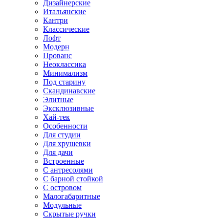
Дизайнерские
Итальянские
Кантри
Классические
Лофт
Модерн
Прованс
Неоклассика
Минимализм
Под старину
Скандинавские
Элитные
Эксклюзивные
Хай-тек
Особенности
Для студии
Для хрущевки
Для дачи
Встроенные
С антресолями
С барной стойкой
С островом
Малогабаритные
Модульные
Скрытые ручки