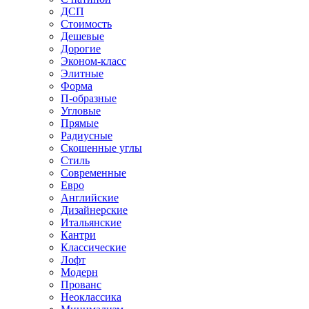
ДСП
Стоимость
Дешевые
Дорогие
Эконом-класс
Элитные
Форма
П-образные
Угловые
Прямые
Радиусные
Скошенные углы
Стиль
Современные
Евро
Английские
Дизайнерские
Итальянские
Кантри
Классические
Лофт
Модерн
Прованс
Неоклассика