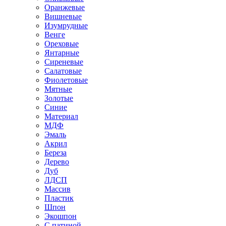
Оранжевые
Вишневые
Изумрудные
Венге
Ореховые
Янтарные
Сиреневые
Салатовые
Фиолетовые
Мятные
Золотые
Синие
Материал
МДФ
Эмаль
Акрил
Береза
Дерево
Дуб
ЛДСП
Массив
Пластик
Шпон
Экошпон
С патиной