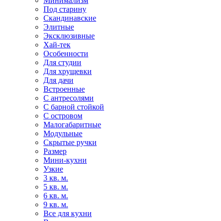
Минимализм
Под старину
Скандинавские
Элитные
Эксклюзивные
Хай-тек
Особенности
Для студии
Для хрущевки
Для дачи
Встроенные
С антресолями
С барной стойкой
С островом
Малогабаритные
Модульные
Скрытые ручки
Размер
Мини-кухни
Узкие
3 кв. м.
5 кв. м.
6 кв. м.
9 кв. м.
Все для кухни