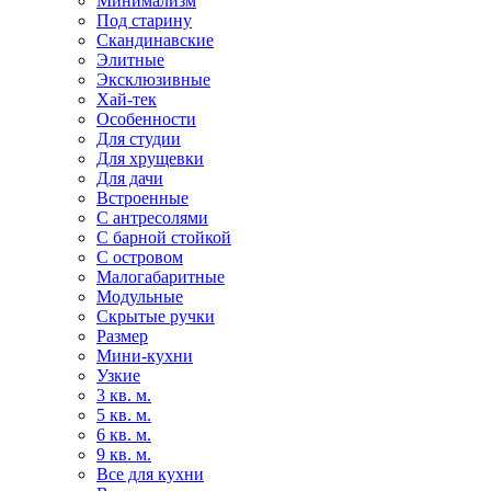
Минимализм
Под старину
Скандинавские
Элитные
Эксклюзивные
Хай-тек
Особенности
Для студии
Для хрущевки
Для дачи
Встроенные
С антресолями
С барной стойкой
С островом
Малогабаритные
Модульные
Скрытые ручки
Размер
Мини-кухни
Узкие
3 кв. м.
5 кв. м.
6 кв. м.
9 кв. м.
Все для кухни