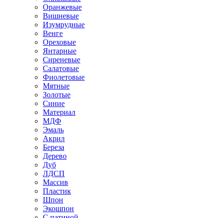
Оранжевые
Вишневые
Изумрудные
Венге
Ореховые
Янтарные
Сиреневые
Салатовые
Фиолетовые
Мятные
Золотые
Синие
Материал
МДФ
Эмаль
Акрил
Береза
Дерево
Дуб
ЛДСП
Массив
Пластик
Шпон
Экошпон
С патиной