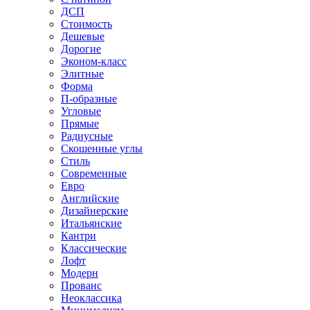
ДСП
Стоимость
Дешевые
Дорогие
Эконом-класс
Элитные
Форма
П-образные
Угловые
Прямые
Радиусные
Скошенные углы
Стиль
Современные
Евро
Английские
Дизайнерские
Итальянские
Кантри
Классические
Лофт
Модерн
Прованс
Неоклассика