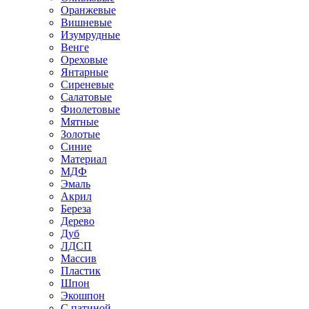
Оранжевые
Вишневые
Изумрудные
Венге
Ореховые
Янтарные
Сиреневые
Салатовые
Фиолетовые
Мятные
Золотые
Синие
Материал
МДФ
Эмаль
Акрил
Береза
Дерево
Дуб
ЛДСП
Массив
Пластик
Шпон
Экошпон
С патиной