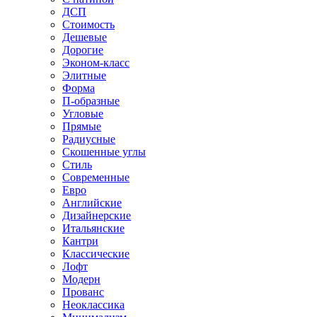
ДСП
Стоимость
Дешевые
Дорогие
Эконом-класс
Элитные
Форма
П-образные
Угловые
Прямые
Радиусные
Скошенные углы
Стиль
Современные
Евро
Английские
Дизайнерские
Итальянские
Кантри
Классические
Лофт
Модерн
Прованс
Неоклассика