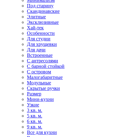
Минимализм
Под старину
Скандинавские
Элитные
Эксклюзивные
Хай-тек
Особенности
Для студии
Для хрущевки
Для дачи
Встроенные
С антресолями
С барной стойкой
С островом
Малогабаритные
Модульные
Скрытые ручки
Размер
Мини-кухни
Узкие
3 кв. м.
5 кв. м.
6 кв. м.
9 кв. м.
Все для кухни