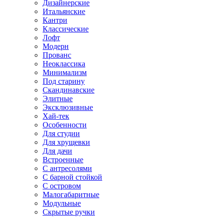
Дизайнерские
Итальянские
Кантри
Классические
Лофт
Модерн
Прованс
Неоклассика
Минимализм
Под старину
Скандинавские
Элитные
Эксклюзивные
Хай-тек
Особенности
Для студии
Для хрущевки
Для дачи
Встроенные
С антресолями
С барной стойкой
С островом
Малогабаритные
Модульные
Скрытые ручки