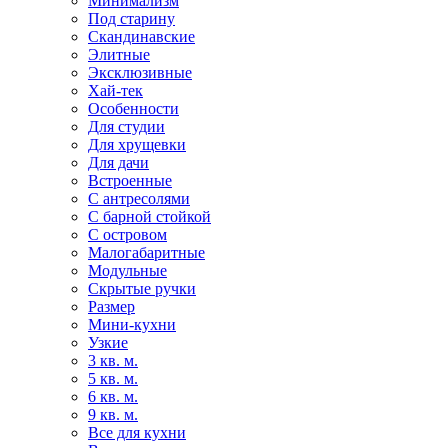
Минимализм
Под старину
Скандинавские
Элитные
Эксклюзивные
Хай-тек
Особенности
Для студии
Для хрущевки
Для дачи
Встроенные
С антресолями
С барной стойкой
С островом
Малогабаритные
Модульные
Скрытые ручки
Размер
Мини-кухни
Узкие
3 кв. м.
5 кв. м.
6 кв. м.
9 кв. м.
Все для кухни