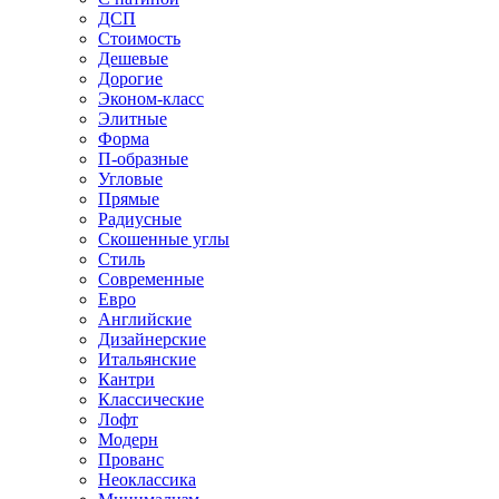
ДСП
Стоимость
Дешевые
Дорогие
Эконом-класс
Элитные
Форма
П-образные
Угловые
Прямые
Радиусные
Скошенные углы
Стиль
Современные
Евро
Английские
Дизайнерские
Итальянские
Кантри
Классические
Лофт
Модерн
Прованс
Неоклассика