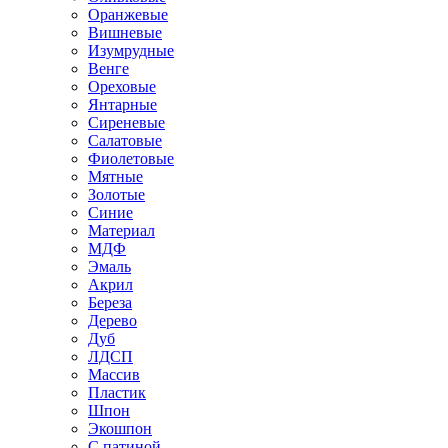
Оранжевые
Вишневые
Изумрудные
Венге
Ореховые
Янтарные
Сиреневые
Салатовые
Фиолетовые
Мятные
Золотые
Синие
Материал
МДФ
Эмаль
Акрил
Береза
Дерево
Дуб
ЛДСП
Массив
Пластик
Шпон
Экошпон
С патиной