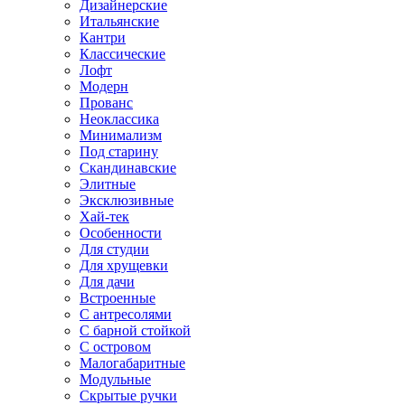
Дизайнерские
Итальянские
Кантри
Классические
Лофт
Модерн
Прованс
Неоклассика
Минимализм
Под старину
Скандинавские
Элитные
Эксклюзивные
Хай-тек
Особенности
Для студии
Для хрущевки
Для дачи
Встроенные
С антресолями
С барной стойкой
С островом
Малогабаритные
Модульные
Скрытые ручки