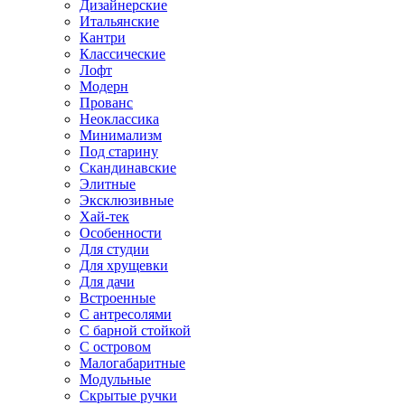
Дизайнерские
Итальянские
Кантри
Классические
Лофт
Модерн
Прованс
Неоклассика
Минимализм
Под старину
Скандинавские
Элитные
Эксклюзивные
Хай-тек
Особенности
Для студии
Для хрущевки
Для дачи
Встроенные
С антресолями
С барной стойкой
С островом
Малогабаритные
Модульные
Скрытые ручки