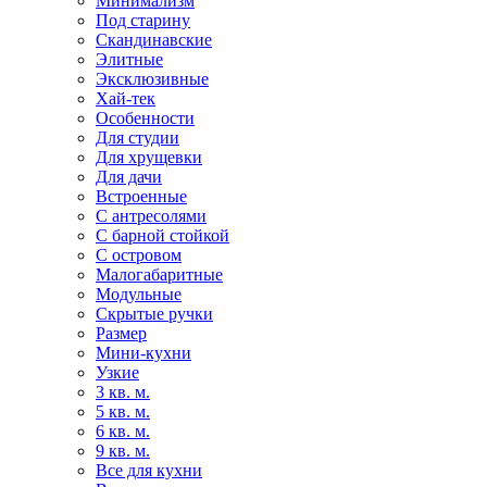
Минимализм
Под старину
Скандинавские
Элитные
Эксклюзивные
Хай-тек
Особенности
Для студии
Для хрущевки
Для дачи
Встроенные
С антресолями
С барной стойкой
С островом
Малогабаритные
Модульные
Скрытые ручки
Размер
Мини-кухни
Узкие
3 кв. м.
5 кв. м.
6 кв. м.
9 кв. м.
Все для кухни