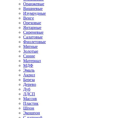
Оранжевые
Вишневые
Изумрудные
Венге
Ореховые
Янтарные
Сиреневые
Салатовые
Фиолетовые
Мятные
Золотые
Синие
Материал
МДФ
Эмаль
Акрил
Береза
Дерево
Дуб
ЛДСП
Массив
Пластик
Шпон
Экошпон
С патиной