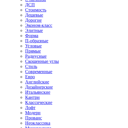
ДСП
Стоимость
Дешевые
Дорогие
Эконом-класс
Элитные
Форма
П-образные
Угловые
Прямые
Радиусные
Скошенные углы
Стиль
Современные
Евро
Английские
Дизайнерские
Итальянские
Кантри
Классические
Лофт
Модерн
Прованс
Неоклассика