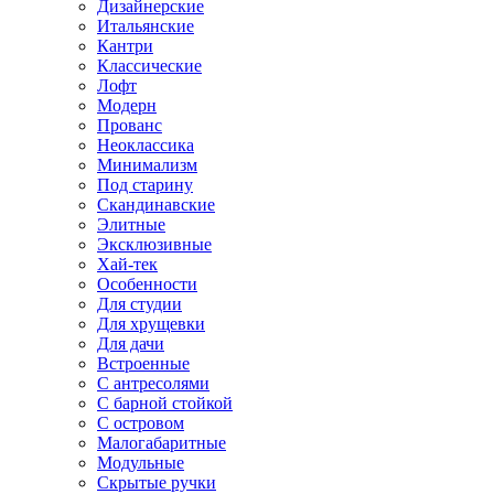
Дизайнерские
Итальянские
Кантри
Классические
Лофт
Модерн
Прованс
Неоклассика
Минимализм
Под старину
Скандинавские
Элитные
Эксклюзивные
Хай-тек
Особенности
Для студии
Для хрущевки
Для дачи
Встроенные
С антресолями
С барной стойкой
С островом
Малогабаритные
Модульные
Скрытые ручки