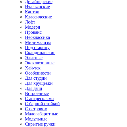
Дизайнерские
Итальянские
Кантри
Классические
Лофт
Модерн
Прованс
Неоклассика
Минимализм
Под старину
Скандинавские
Элитные
Эксклюзивные
Хай-тек
Особенности
Для студии
Для хрущевки
Для дачи
Встроенные
С антресолями
С барной стойкой
С островом
Малогабаритные
Модульные
Скрытые ручки