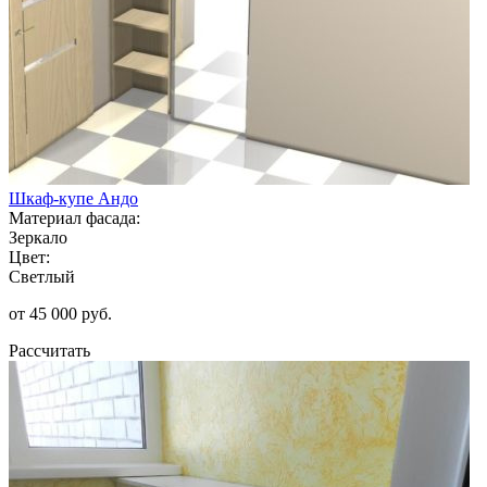
Шкаф-купе Андо
Материал фасада:
Зеркало
Цвет:
Светлый
от 45 000 руб.
Рассчитать