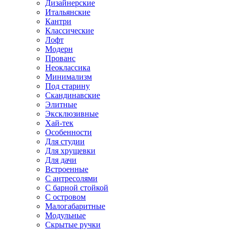
Дизайнерские
Итальянские
Кантри
Классические
Лофт
Модерн
Прованс
Неоклассика
Минимализм
Под старину
Скандинавские
Элитные
Эксклюзивные
Хай-тек
Особенности
Для студии
Для хрущевки
Для дачи
Встроенные
С антресолями
С барной стойкой
С островом
Малогабаритные
Модульные
Скрытые ручки