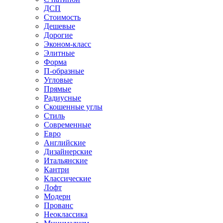
ДСП
Стоимость
Дешевые
Дорогие
Эконом-класс
Элитные
Форма
П-образные
Угловые
Прямые
Радиусные
Скошенные углы
Стиль
Современные
Евро
Английские
Дизайнерские
Итальянские
Кантри
Классические
Лофт
Модерн
Прованс
Неоклассика