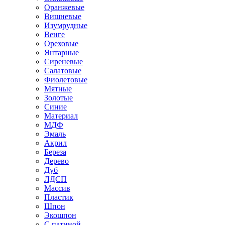
Оранжевые
Вишневые
Изумрудные
Венге
Ореховые
Янтарные
Сиреневые
Салатовые
Фиолетовые
Мятные
Золотые
Синие
Материал
МДФ
Эмаль
Акрил
Береза
Дерево
Дуб
ЛДСП
Массив
Пластик
Шпон
Экошпон
С патиной