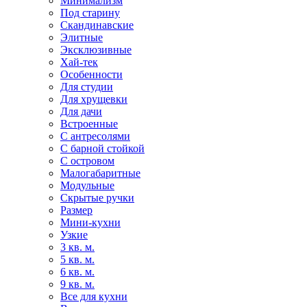
Минимализм
Под старину
Скандинавские
Элитные
Эксклюзивные
Хай-тек
Особенности
Для студии
Для хрущевки
Для дачи
Встроенные
С антресолями
С барной стойкой
С островом
Малогабаритные
Модульные
Скрытые ручки
Размер
Мини-кухни
Узкие
3 кв. м.
5 кв. м.
6 кв. м.
9 кв. м.
Все для кухни