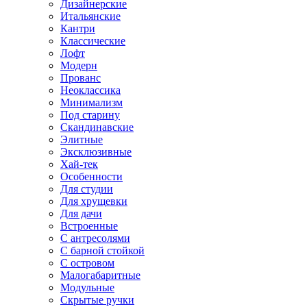
Дизайнерские
Итальянские
Кантри
Классические
Лофт
Модерн
Прованс
Неоклассика
Минимализм
Под старину
Скандинавские
Элитные
Эксклюзивные
Хай-тек
Особенности
Для студии
Для хрущевки
Для дачи
Встроенные
С антресолями
С барной стойкой
С островом
Малогабаритные
Модульные
Скрытые ручки