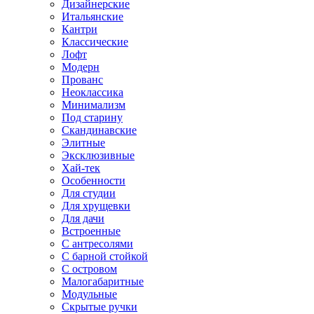
Дизайнерские
Итальянские
Кантри
Классические
Лофт
Модерн
Прованс
Неоклассика
Минимализм
Под старину
Скандинавские
Элитные
Эксклюзивные
Хай-тек
Особенности
Для студии
Для хрущевки
Для дачи
Встроенные
С антресолями
С барной стойкой
С островом
Малогабаритные
Модульные
Скрытые ручки