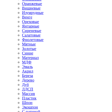
Оранжевые
Вишневые
Изумрудные
Венге
Ореховые
Янтарные
Сиреневые
Салатовые
Фиолетовые
Мятные
Золотые
Синие
Материал
МДФ
Эмаль
Акрил
Береза
Дерево
Дуб
ЛДСП
Массив
Пластик
Шпон
Экошпон
С патиной