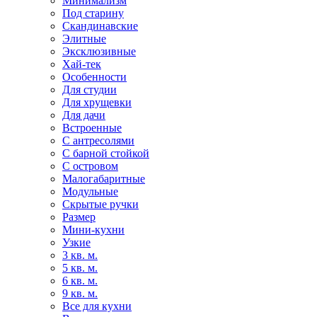
Минимализм
Под старину
Скандинавские
Элитные
Эксклюзивные
Хай-тек
Особенности
Для студии
Для хрущевки
Для дачи
Встроенные
С антресолями
С барной стойкой
С островом
Малогабаритные
Модульные
Скрытые ручки
Размер
Мини-кухни
Узкие
3 кв. м.
5 кв. м.
6 кв. м.
9 кв. м.
Все для кухни