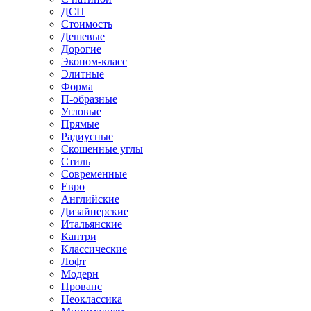
ДСП
Стоимость
Дешевые
Дорогие
Эконом-класс
Элитные
Форма
П-образные
Угловые
Прямые
Радиусные
Скошенные углы
Стиль
Современные
Евро
Английские
Дизайнерские
Итальянские
Кантри
Классические
Лофт
Модерн
Прованс
Неоклассика