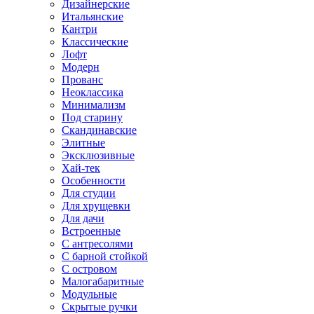
Дизайнерские
Итальянские
Кантри
Классические
Лофт
Модерн
Прованс
Неоклассика
Минимализм
Под старину
Скандинавские
Элитные
Эксклюзивные
Хай-тек
Особенности
Для студии
Для хрущевки
Для дачи
Встроенные
С антресолями
С барной стойкой
С островом
Малогабаритные
Модульные
Скрытые ручки