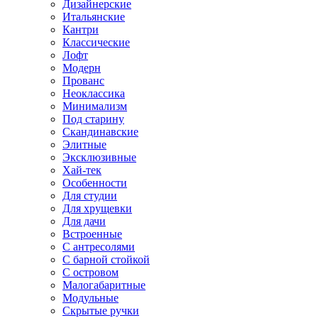
Дизайнерские
Итальянские
Кантри
Классические
Лофт
Модерн
Прованс
Неоклассика
Минимализм
Под старину
Скандинавские
Элитные
Эксклюзивные
Хай-тек
Особенности
Для студии
Для хрущевки
Для дачи
Встроенные
С антресолями
С барной стойкой
С островом
Малогабаритные
Модульные
Скрытые ручки