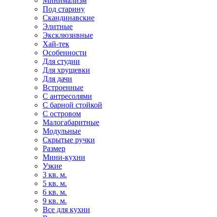
Минимализм
Под старину
Скандинавские
Элитные
Эксклюзивные
Хай-тек
Особенности
Для студии
Для хрущевки
Для дачи
Встроенные
С антресолями
С барной стойкой
С островом
Малогабаритные
Модульные
Скрытые ручки
Размер
Мини-кухни
Узкие
3 кв. м.
5 кв. м.
6 кв. м.
9 кв. м.
Все для кухни