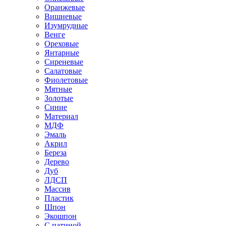
Оранжевые
Вишневые
Изумрудные
Венге
Ореховые
Янтарные
Сиреневые
Салатовые
Фиолетовые
Мятные
Золотые
Синие
Материал
МДФ
Эмаль
Акрил
Береза
Дерево
Дуб
ЛДСП
Массив
Пластик
Шпон
Экошпон
С патиной