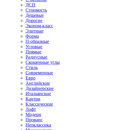
ДСП
Стоимость
Дешевые
Дорогие
Эконом-класс
Элитные
Форма
П-образные
Угловые
Прямые
Радиусные
Скошенные углы
Стиль
Современные
Евро
Английские
Дизайнерские
Итальянские
Кантри
Классические
Лофт
Модерн
Прованс
Неоклассика