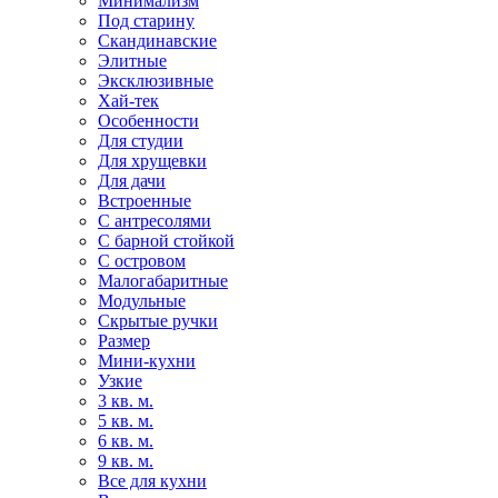
Минимализм
Под старину
Скандинавские
Элитные
Эксклюзивные
Хай-тек
Особенности
Для студии
Для хрущевки
Для дачи
Встроенные
С антресолями
С барной стойкой
С островом
Малогабаритные
Модульные
Скрытые ручки
Размер
Мини-кухни
Узкие
3 кв. м.
5 кв. м.
6 кв. м.
9 кв. м.
Все для кухни