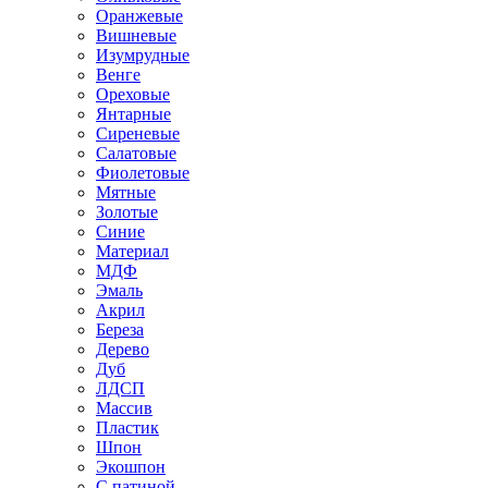
Оранжевые
Вишневые
Изумрудные
Венге
Ореховые
Янтарные
Сиреневые
Салатовые
Фиолетовые
Мятные
Золотые
Синие
Материал
МДФ
Эмаль
Акрил
Береза
Дерево
Дуб
ЛДСП
Массив
Пластик
Шпон
Экошпон
С патиной