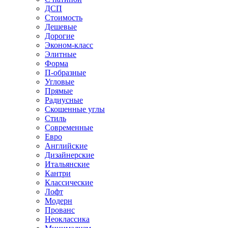
ДСП
Стоимость
Дешевые
Дорогие
Эконом-класс
Элитные
Форма
П-образные
Угловые
Прямые
Радиусные
Скошенные углы
Стиль
Современные
Евро
Английские
Дизайнерские
Итальянские
Кантри
Классические
Лофт
Модерн
Прованс
Неоклассика