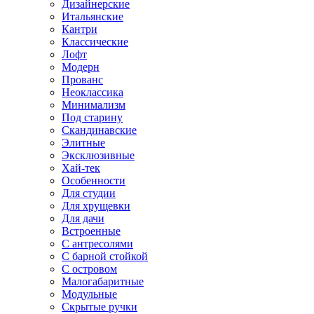
Дизайнерские
Итальянские
Кантри
Классические
Лофт
Модерн
Прованс
Неоклассика
Минимализм
Под старину
Скандинавские
Элитные
Эксклюзивные
Хай-тек
Особенности
Для студии
Для хрущевки
Для дачи
Встроенные
С антресолями
С барной стойкой
С островом
Малогабаритные
Модульные
Скрытые ручки