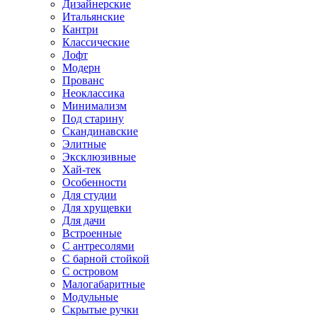
Дизайнерские
Итальянские
Кантри
Классические
Лофт
Модерн
Прованс
Неоклассика
Минимализм
Под старину
Скандинавские
Элитные
Эксклюзивные
Хай-тек
Особенности
Для студии
Для хрущевки
Для дачи
Встроенные
С антресолями
С барной стойкой
С островом
Малогабаритные
Модульные
Скрытые ручки