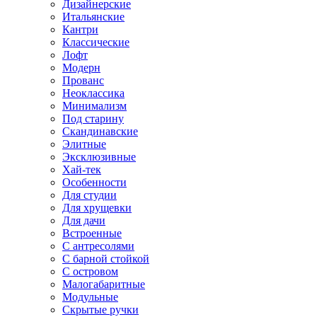
Дизайнерские
Итальянские
Кантри
Классические
Лофт
Модерн
Прованс
Неоклассика
Минимализм
Под старину
Скандинавские
Элитные
Эксклюзивные
Хай-тек
Особенности
Для студии
Для хрущевки
Для дачи
Встроенные
С антресолями
С барной стойкой
С островом
Малогабаритные
Модульные
Скрытые ручки