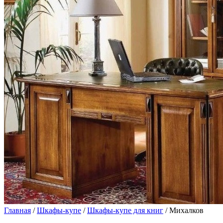
Главная
/
Шкафы-купе
/
Шкафы-купе для книг
/ Михалков