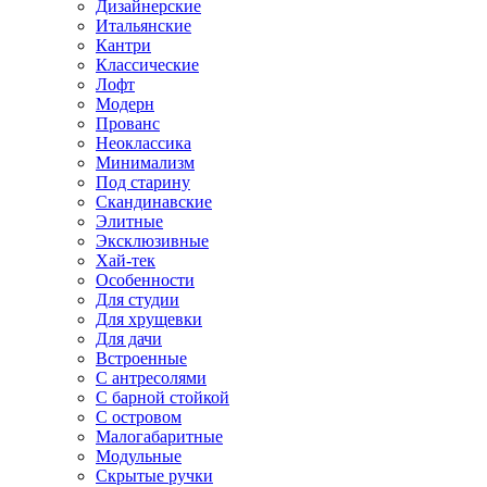
Дизайнерские
Итальянские
Кантри
Классические
Лофт
Модерн
Прованс
Неоклассика
Минимализм
Под старину
Скандинавские
Элитные
Эксклюзивные
Хай-тек
Особенности
Для студии
Для хрущевки
Для дачи
Встроенные
С антресолями
С барной стойкой
С островом
Малогабаритные
Модульные
Скрытые ручки