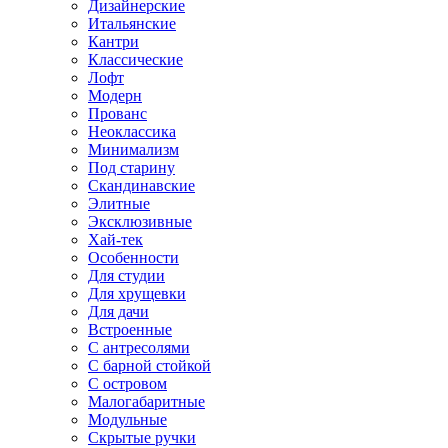
Дизайнерские
Итальянские
Кантри
Классические
Лофт
Модерн
Прованс
Неоклассика
Минимализм
Под старину
Скандинавские
Элитные
Эксклюзивные
Хай-тек
Особенности
Для студии
Для хрущевки
Для дачи
Встроенные
С антресолями
С барной стойкой
С островом
Малогабаритные
Модульные
Скрытые ручки