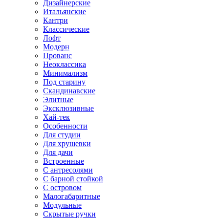
Дизайнерские
Итальянские
Кантри
Классические
Лофт
Модерн
Прованс
Неоклассика
Минимализм
Под старину
Скандинавские
Элитные
Эксклюзивные
Хай-тек
Особенности
Для студии
Для хрущевки
Для дачи
Встроенные
С антресолями
С барной стойкой
С островом
Малогабаритные
Модульные
Скрытые ручки