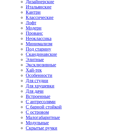
Дизайнерские
Итальянские
Кантри
Классические
Лофт
Модерн
Прованс
Неоклассика
Минимализм
Под старину
Скандинавские
Элитные
Эксклюзивные
Хай-тек
Особенности
Для студии
Для хрущевки
Для дачи
Встроенные
С антресолями
С барной стойкой
С островом
Малогабаритные
Модульные
Скрытые ручки