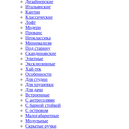
Дизайнерские
Итальянские
Кантри
Классические
Лофт
Модерн
Прованс
Неоклассика
Минимализм
Под старину
Скандинавские
Элитные
Эксклюзивные
Хай-тек
Особенности
Для студии
Для хрущевки
Для дачи
Встроенные
С антресолями
С барной стойкой
С островом
Малогабаритные
Модульные
Скрытые ручки