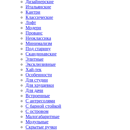
Дизайнерские
Итальянские
Кантри
Классические
Лофт
Модерн
Прованс
Неоклассика
Минимализм
Под старину
Скандинавские
Элитные
Эксклюзивные
Хай-тек
Особенности
Для студии
Для хрущевки
Для дачи
Встроенные
С антресолями
С барной стойкой
С островом
Малогабаритные
Модульные
Скрытые ручки