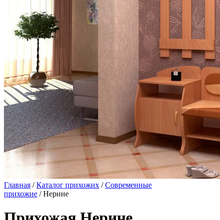
Главная
/
Каталог прихожих
/
Современные
прихожие
/ Нерине
Прихожая Нерине