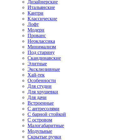
Дизайнерские
Итальянские
Кантри
Классические
Лофт
Модерн
Прованс
Неоклассика
Минимализм
Под старину
Скандинавские
Элитные
Эксклюзивные
Хай-тек
Особенности
Для студии
Для хрущевки
Для дачи
Встроенные
С антресолями
С барной стойкой
С островом
Малогабаритные
Модульные
Скрытые ручки