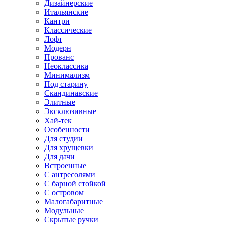
Дизайнерские
Итальянские
Кантри
Классические
Лофт
Модерн
Прованс
Неоклассика
Минимализм
Под старину
Скандинавские
Элитные
Эксклюзивные
Хай-тек
Особенности
Для студии
Для хрущевки
Для дачи
Встроенные
С антресолями
С барной стойкой
С островом
Малогабаритные
Модульные
Скрытые ручки