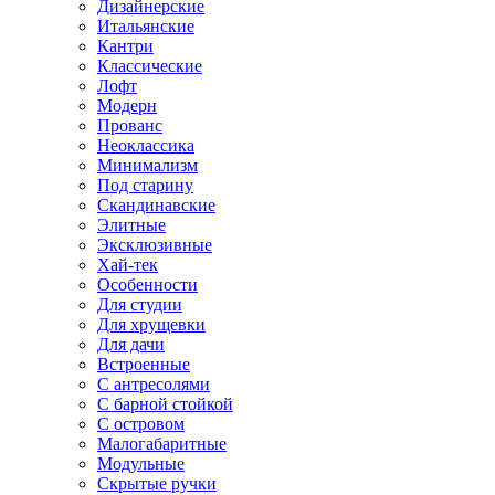
Дизайнерские
Итальянские
Кантри
Классические
Лофт
Модерн
Прованс
Неоклассика
Минимализм
Под старину
Скандинавские
Элитные
Эксклюзивные
Хай-тек
Особенности
Для студии
Для хрущевки
Для дачи
Встроенные
С антресолями
С барной стойкой
С островом
Малогабаритные
Модульные
Скрытые ручки