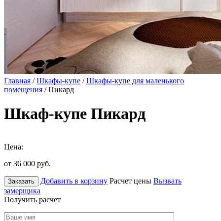
Главная
/
Шкафы-купе
/
Шкафы-купе для маленького
помещения
/ Пикард
Шкаф-купе Пикард
Цена:
от 36 000
руб.
Добавить в корзину
Расчет цены
Вызвать
Заказать
замерщика
Получить расчет