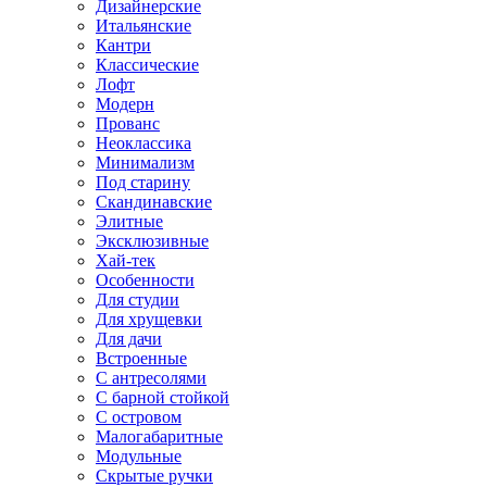
Дизайнерские
Итальянские
Кантри
Классические
Лофт
Модерн
Прованс
Неоклассика
Минимализм
Под старину
Скандинавские
Элитные
Эксклюзивные
Хай-тек
Особенности
Для студии
Для хрущевки
Для дачи
Встроенные
С антресолями
С барной стойкой
С островом
Малогабаритные
Модульные
Скрытые ручки