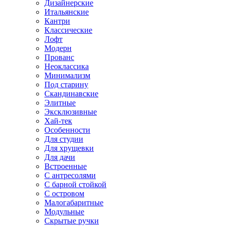
Дизайнерские
Итальянские
Кантри
Классические
Лофт
Модерн
Прованс
Неоклассика
Минимализм
Под старину
Скандинавские
Элитные
Эксклюзивные
Хай-тек
Особенности
Для студии
Для хрущевки
Для дачи
Встроенные
С антресолями
С барной стойкой
С островом
Малогабаритные
Модульные
Скрытые ручки