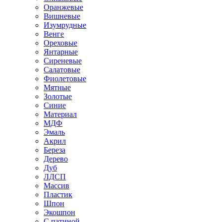
Оранжевые
Вишневые
Изумрудные
Венге
Ореховые
Янтарные
Сиреневые
Салатовые
Фиолетовые
Мятные
Золотые
Синие
Материал
МДФ
Эмаль
Акрил
Береза
Дерево
Дуб
ЛДСП
Массив
Пластик
Шпон
Экошпон
С патиной