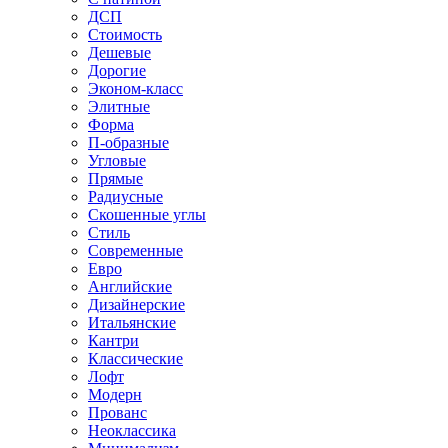
ДСП
Стоимость
Дешевые
Дорогие
Эконом-класс
Элитные
Форма
П-образные
Угловые
Прямые
Радиусные
Скошенные углы
Стиль
Современные
Евро
Английские
Дизайнерские
Итальянские
Кантри
Классические
Лофт
Модерн
Прованс
Неоклассика