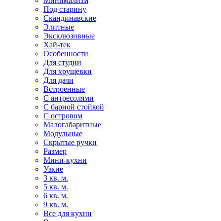
Минимализм
Под старину
Скандинавские
Элитные
Эксклюзивные
Хай-тек
Особенности
Для студии
Для хрущевки
Для дачи
Встроенные
С антресолями
С барной стойкой
С островом
Малогабаритные
Модульные
Скрытые ручки
Размер
Мини-кухни
Узкие
3 кв. м.
5 кв. м.
6 кв. м.
9 кв. м.
Все для кухни