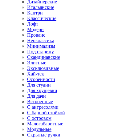
Дизайнерские
Итальянские
Кантри
Классические
Лофт
Модерн
Прованс
Неоклассика
Минимализм
Под старину
Скандинавские
Элитные
Эксклюзивные
Хай-тек
Особенности
Для студии
Для хрущевки
Для дачи
Встроенные
С антресолями
С барной стойкой
С островом
Малогабаритные
Модульные
Скрытые ручки