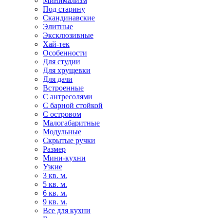
Минимализм
Под старину
Скандинавские
Элитные
Эксклюзивные
Хай-тек
Особенности
Для студии
Для хрущевки
Для дачи
Встроенные
С антресолями
С барной стойкой
С островом
Малогабаритные
Модульные
Скрытые ручки
Размер
Мини-кухни
Узкие
3 кв. м.
5 кв. м.
6 кв. м.
9 кв. м.
Все для кухни