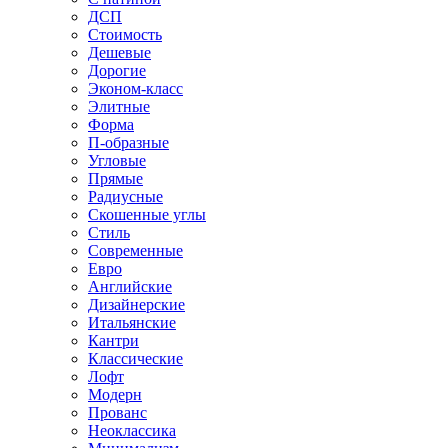
ДСП
Стоимость
Дешевые
Дорогие
Эконом-класс
Элитные
Форма
П-образные
Угловые
Прямые
Радиусные
Скошенные углы
Стиль
Современные
Евро
Английские
Дизайнерские
Итальянские
Кантри
Классические
Лофт
Модерн
Прованс
Неоклассика