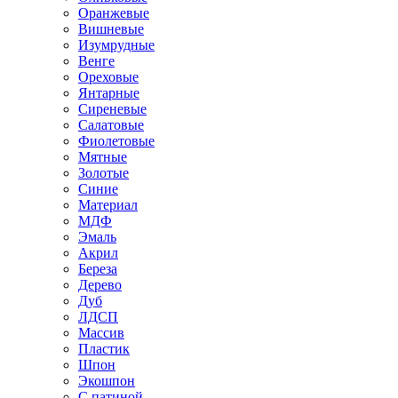
Оранжевые
Вишневые
Изумрудные
Венге
Ореховые
Янтарные
Сиреневые
Салатовые
Фиолетовые
Мятные
Золотые
Синие
Материал
МДФ
Эмаль
Акрил
Береза
Дерево
Дуб
ЛДСП
Массив
Пластик
Шпон
Экошпон
С патиной