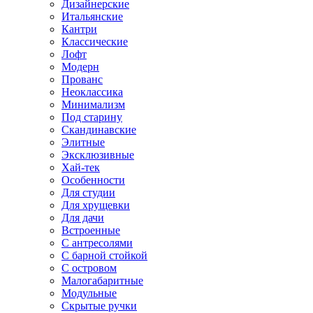
Дизайнерские
Итальянские
Кантри
Классические
Лофт
Модерн
Прованс
Неоклассика
Минимализм
Под старину
Скандинавские
Элитные
Эксклюзивные
Хай-тек
Особенности
Для студии
Для хрущевки
Для дачи
Встроенные
С антресолями
С барной стойкой
С островом
Малогабаритные
Модульные
Скрытые ручки