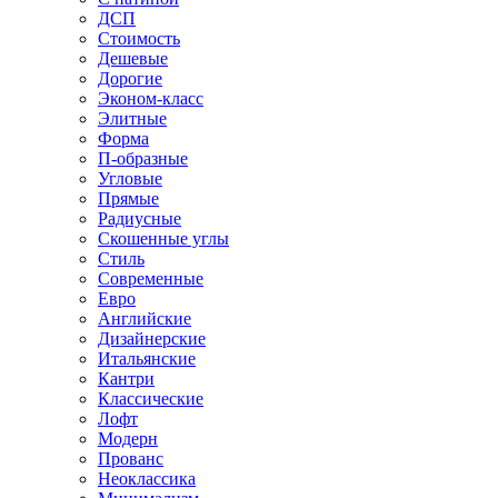
ДСП
Стоимость
Дешевые
Дорогие
Эконом-класс
Элитные
Форма
П-образные
Угловые
Прямые
Радиусные
Скошенные углы
Стиль
Современные
Евро
Английские
Дизайнерские
Итальянские
Кантри
Классические
Лофт
Модерн
Прованс
Неоклассика