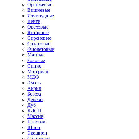
Оранжевые
Вишневые
Изумрудные
Венге
Ореховые
Янтарные
Сиреневые
Салатовые
Фиолетовые
Мятные
Золотые
Синие
Материал
МДФ
Эмаль
Акрил
Береза
Дерево
Дуб
ЛДСП
Массив
Пластик
Шпон
Экошпон
С патиной