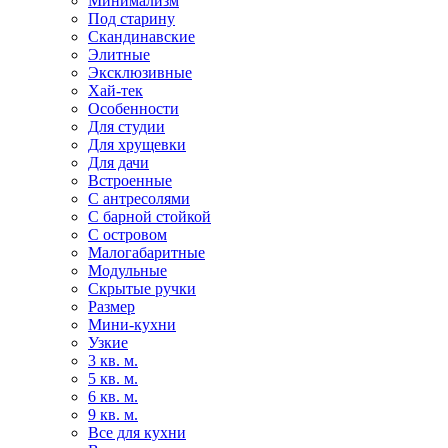
Минимализм
Под старину
Скандинавские
Элитные
Эксклюзивные
Хай-тек
Особенности
Для студии
Для хрущевки
Для дачи
Встроенные
С антресолями
С барной стойкой
С островом
Малогабаритные
Модульные
Скрытые ручки
Размер
Мини-кухни
Узкие
3 кв. м.
5 кв. м.
6 кв. м.
9 кв. м.
Все для кухни