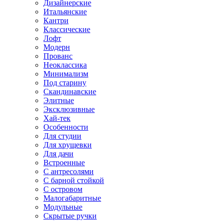
Дизайнерские
Итальянские
Кантри
Классические
Лофт
Модерн
Прованс
Неоклассика
Минимализм
Под старину
Скандинавские
Элитные
Эксклюзивные
Хай-тек
Особенности
Для студии
Для хрущевки
Для дачи
Встроенные
С антресолями
С барной стойкой
С островом
Малогабаритные
Модульные
Скрытые ручки