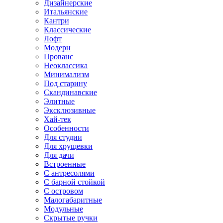
Дизайнерские
Итальянские
Кантри
Классические
Лофт
Модерн
Прованс
Неоклассика
Минимализм
Под старину
Скандинавские
Элитные
Эксклюзивные
Хай-тек
Особенности
Для студии
Для хрущевки
Для дачи
Встроенные
С антресолями
С барной стойкой
С островом
Малогабаритные
Модульные
Скрытые ручки