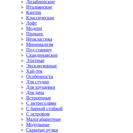
Дизайнерские
Итальянские
Кантри
Классические
Лофт
Модерн
Прованс
Неоклассика
Минимализм
Под старину
Скандинавские
Элитные
Эксклюзивные
Хай-тек
Особенности
Для студии
Для хрущевки
Для дачи
Встроенные
С антресолями
С барной стойкой
С островом
Малогабаритные
Модульные
Скрытые ручки