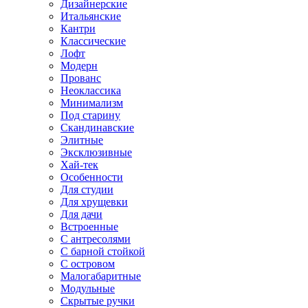
Дизайнерские
Итальянские
Кантри
Классические
Лофт
Модерн
Прованс
Неоклассика
Минимализм
Под старину
Скандинавские
Элитные
Эксклюзивные
Хай-тек
Особенности
Для студии
Для хрущевки
Для дачи
Встроенные
С антресолями
С барной стойкой
С островом
Малогабаритные
Модульные
Скрытые ручки