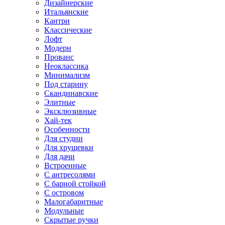
Дизайнерские
Итальянские
Кантри
Классические
Лофт
Модерн
Прованс
Неоклассика
Минимализм
Под старину
Скандинавские
Элитные
Эксклюзивные
Хай-тек
Особенности
Для студии
Для хрущевки
Для дачи
Встроенные
С антресолями
С барной стойкой
С островом
Малогабаритные
Модульные
Скрытые ручки