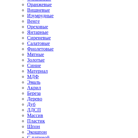
Оранжевые
Вишневые
Изумрудные
Венге
Ореховые
Янтарные
Сиреневые
Салатовые
Фиолетовые
Мятные
Золотые
Синие
Материал
МДФ
Эмаль
Акрил
Береза
Дерево
Дуб
ЛДСП
Массив
Пластик
Шпон
Экошпон
С патиной