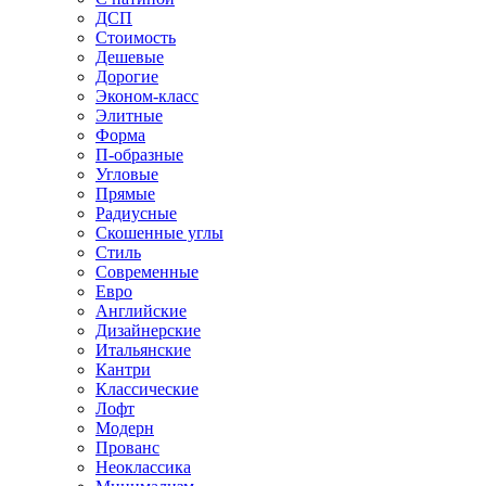
ДСП
Стоимость
Дешевые
Дорогие
Эконом-класс
Элитные
Форма
П-образные
Угловые
Прямые
Радиусные
Скошенные углы
Стиль
Современные
Евро
Английские
Дизайнерские
Итальянские
Кантри
Классические
Лофт
Модерн
Прованс
Неоклассика